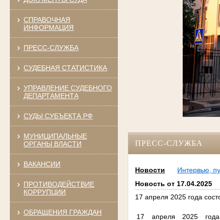
СПРАВОЧНАЯ
ИНФОРМАЦИЯ
ПРЕСС-СЛУЖБА
СУДЕБНАЯ СТАТИСТИКА
УПРАВЛЕНИЕ СУДЕБНОГО
ДЕПАРТАМЕНТА
СУДЫ СУБЪЕКТА РФ
МУНИЦИПАЛЬНЫЕ
ПРЕСС-СЛУЖБА
ОРГАНЫ ВЛАСТИ
ВАКАНСИИ
Новости
Интервью, п
Новость от 17.04.2025
ПРОТИВОДЕЙСТВИЕ
КОРРУПЦИИ
17 апреля 2025 года сос
ОБРАЩЕНИЯ ГРАЖДАН
17 апреля 2025 года 